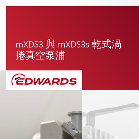
mXDS3 與 mXDS3s 乾式渦
捲真空泵浦